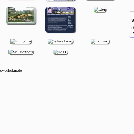
W
<
<
tworkclan.de